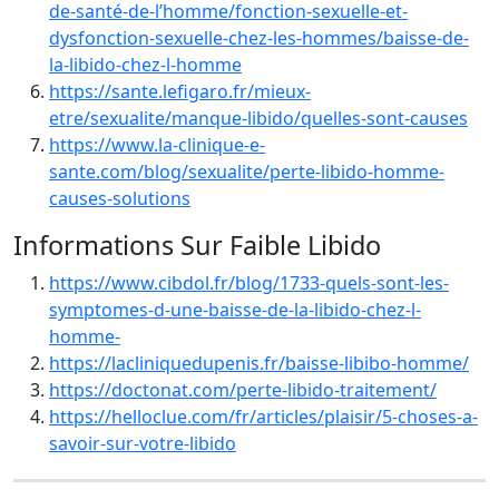
de-santé-de-l’homme/fonction-sexuelle-et-
dysfonction-sexuelle-chez-les-hommes/baisse-de-
la-libido-chez-l-homme
https://sante.lefigaro.fr/mieux-
etre/sexualite/manque-libido/quelles-sont-causes
https://www.la-clinique-e-
sante.com/blog/sexualite/perte-libido-homme-
causes-solutions
Informations Sur Faible Libido
https://www.cibdol.fr/blog/1733-quels-sont-les-
symptomes-d-une-baisse-de-la-libido-chez-l-
homme-
https://lacliniquedupenis.fr/baisse-libibo-homme/
https://doctonat.com/perte-libido-traitement/
https://helloclue.com/fr/articles/plaisir/5-choses-a-
savoir-sur-votre-libido