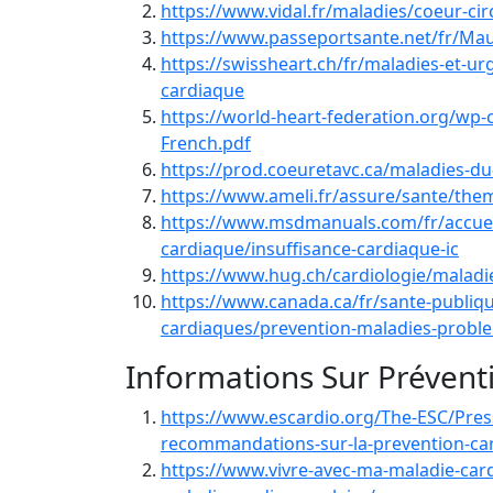
https://www.vidal.fr/maladies/coeur-cir
https://www.passeportsante.net/fr/Ma
https://swissheart.ch/fr/maladies-et-u
cardiaque
https://world-heart-federation.org/wp
French.pdf
https://prod.coeuretavc.ca/maladies-d
https://www.ameli.fr/assure/sante/them
https://www.msdmanuals.com/fr/accueil/
cardiaque/insuffisance-cardiaque-ic
https://www.hug.ch/cardiologie/maladi
https://www.canada.ca/fr/sante-publiq
cardiaques/prevention-maladies-probl
Informations Sur Prévent
https://www.escardio.org/The-ESC/Press
recommandations-sur-la-prevention-car
https://www.vivre-avec-ma-maladie-card