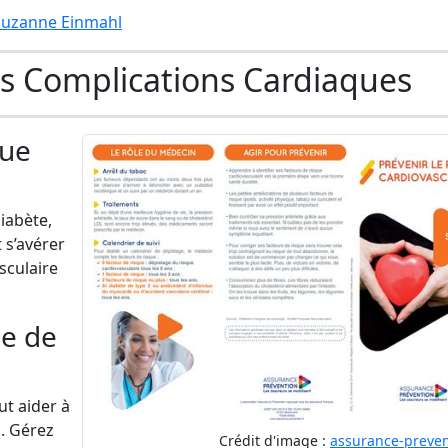
 Suzanne Einmahl
s Complications Cardiaques
que
iabète,
 s’avérer
sculaire
ue de
ut aider à
. Gérez
Crédit d'image :
assurance-preven