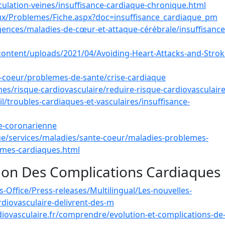
culation-veines/insuffisance-cardiaque-chronique.html
ux/Problemes/Fiche.aspx?doc=insuffisance_cardiaque_pm
rgences/maladies-de-cœur-et-attaque-cérébrale/insuffisance
-content/uploads/2021/04/Avoiding-Heart-Attacks-and-Strok
u-coeur/problemes-de-sante/crise-cardiaque
es/risque-cardiovasculaire/reduire-risque-cardiovasculair
troubles-cardiaques-et-vasculaires/insuffisance-
e-coronarienne
ue/services/maladies/sante-coeur/maladies-problemes-
emes-cardiaques.html
ion Des Complications Cardiaques
-Office/Press-releases/Multilingual/Les-nouvelles-
diovasculaire-delivrent-des-m
iovasculaire.fr/comprendre/evolution-et-complications-de-