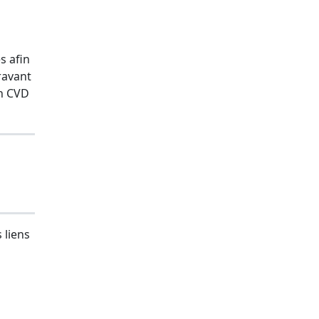
s afin
ravant
on CVD
 liens