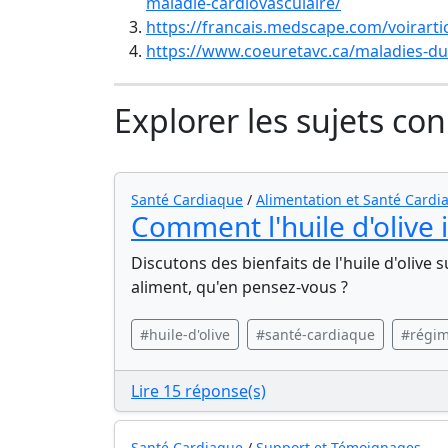
maladie-cardiovasculaire/
https://francais.medscape.com/voirarti
https://www.coeuretavc.ca/maladies-du
Explorer les sujets co
Santé Cardiaque
/
Alimentation et Santé Cardi
Comment l'huile d'olive i
Discutons des bienfaits de l'huile d'olive 
aliment, qu'en pensez-vous ?
#huile-d'olive
#santé-cardiaque
#régim
Lire 15 réponse(s)
Santé Cardiaque
/
Support et Témoignages