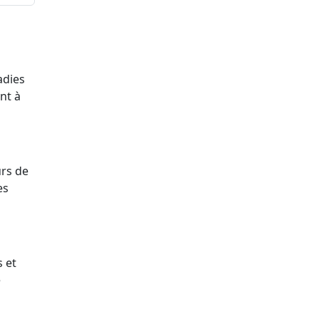
adies
nt à
urs de
es
 et
e