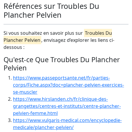
Références sur Troubles Du
Plancher Pelvien
Si vous souhaitez en savoir plus sur
Troubles Du
Plancher Pelvien
, envisagez d’explorer les liens ci-
dessous :
Qu'est-ce Que Troubles Du Plancher
Pelvien
https://www.passeportsante.net/fr/parties-
corps/Fiche.aspx?doc=plancher-pelvien-exercices-
se-muscler
https://www.hirslanden.ch/fr/clinique-des-
grangettes/centres-et-instituts/centre-plancher-
pelvien-femme.html
https://www.vulgaris-medical.com/encyclopedie-
medicale/plancher-pelvien/