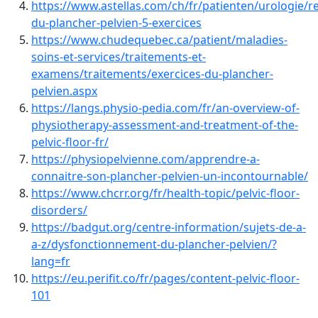
https://www.astellas.com/ch/fr/patienten/urologie/r
du-plancher-pelvien-5-exercices
https://www.chudequebec.ca/patient/maladies-
soins-et-services/traitements-et-
examens/traitements/exercices-du-plancher-
pelvien.aspx
https://langs.physio-pedia.com/fr/an-overview-of-
physiotherapy-assessment-and-treatment-of-the-
pelvic-floor-fr/
https://physiopelvienne.com/apprendre-a-
connaitre-son-plancher-pelvien-un-incontournable/
https://www.chcrr.org/fr/health-topic/pelvic-floor-
disorders/
https://badgut.org/centre-information/sujets-de-a-
a-z/dysfonctionnement-du-plancher-pelvien/?
lang=fr
https://eu.perifit.co/fr/pages/content-pelvic-floor-
101