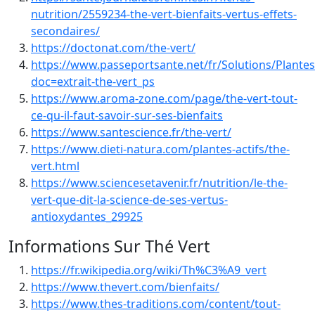
nutrition/2559234-the-vert-bienfaits-vertus-effets-
secondaires/
https://doctonat.com/the-vert/
https://www.passeportsante.net/fr/Solutions/Plante
doc=extrait-the-vert_ps
https://www.aroma-zone.com/page/the-vert-tout-
ce-qu-il-faut-savoir-sur-ses-bienfaits
https://www.santescience.fr/the-vert/
https://www.dieti-natura.com/plantes-actifs/the-
vert.html
https://www.sciencesetavenir.fr/nutrition/le-the-
vert-que-dit-la-science-de-ses-vertus-
antioxydantes_29925
Informations Sur Thé Vert
https://fr.wikipedia.org/wiki/Th%C3%A9_vert
https://www.thevert.com/bienfaits/
https://www.thes-traditions.com/content/tout-