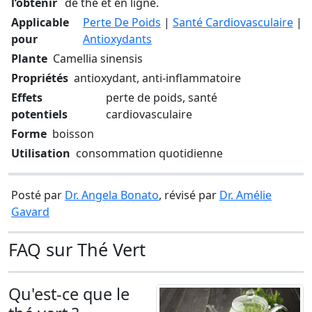
l’obtenir
de thé et en ligne.
Applicable
Perte De Poids
|
Santé Cardiovasculaire
|
pour
Antioxydants
Plante
Camellia sinensis
Propriétés
antioxydant, anti-inflammatoire
Effets
perte de poids, santé
potentiels
cardiovasculaire
Forme
boisson
Utilisation
consommation quotidienne
Posté par
Dr. Angela Bonato
, révisé par
Dr. Amélie
Gavard
FAQ sur Thé Vert
Qu'est-ce que le