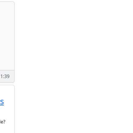
1:39
s
le?