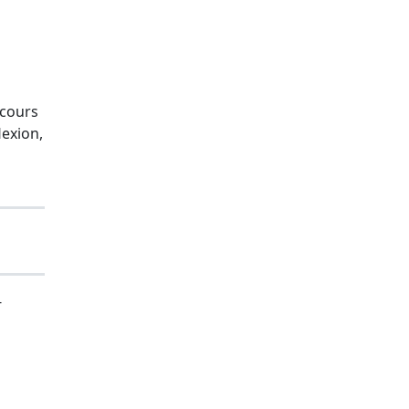
 cours
lexion,
-