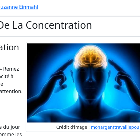
 Suzanne Einmahl
De La Concentration
ation
, » Remez
cité à
Se
attention.
s du jour
Crédit d'image :
monargenttravaillepou
comme les