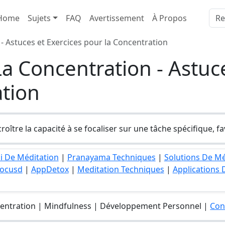
Home
Sujets
FAQ
Avertissement
À Propos
- Astuces et Exercices pour la Concentration
a Concentration - Astuce
ation
roître la capacité à se focaliser sur une tâche spécifique, fa
i De Méditation
|
Pranayama Techniques
|
Solutions De Mé
Focusd
|
AppDetox
|
Meditation Techniques
|
Applications 
centration | Mindfulness | Développement Personnel |
Con