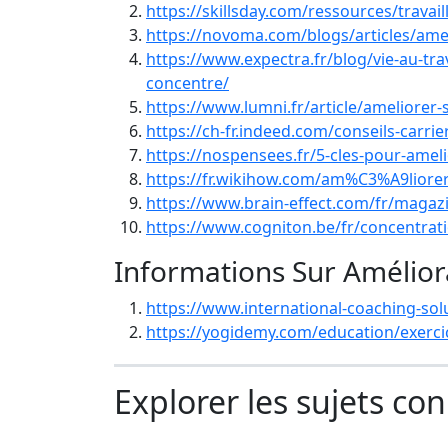
https://skillsday.com/ressources/travail
https://novoma.com/blogs/articles/ame
https://www.expectra.fr/blog/vie-au-tr
concentre/
https://www.lumni.fr/article/ameliorer-
https://ch-fr.indeed.com/conseils-carr
https://nospensees.fr/5-cles-pour-amel
https://fr.wikihow.com/am%C3%A9liorer
https://www.brain-effect.com/fr/magaz
https://www.cogniton.be/fr/concentrat
Informations Sur Amélior
https://www.international-coaching-so
https://yogidemy.com/education/exerci
Explorer les sujets co