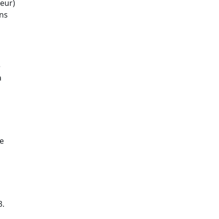
eur)
ans
e
a
de
3.