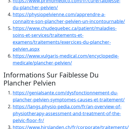
https://www.primomedico.com/fr/cure/faiblesse-
du-plancher-pelvien/
https://physiopelvienne.com/apprendre-a-
connaitre-son-plancher-pelvien-un-incontournable/
https://www.chudequebec.ca/patient/maladies-
soins-et-services/traitements-et-
examens/traitements/exercices-du-plancher-
pelvien.aspx
https://www.vulgaris-medical.com/encyclopedie-
medicale/plancher-pelvien/
Informations Sur Faiblesse Du
Plancher Pelvien
https://genialsante.com/dysfonctionnement-du-
plancher-pelvien-symptomes-causes-et-traitement/
https://langs.physio-pedia.com/fr/an-overview-of-
physiotherapy-assessment-and-treatment-of-the-
pelvic-floor-fr/
https://www.hirslanden.ch/fr/corporate/traitements/