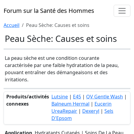
Forum sur la Santé des Hommes
Accueil
Peau Sèche: Causes et soins
Peau Sèche: Causes et soins
La peau sèche est une condition courante
caractérisée par une faible hydratation de la peau,
pouvant entraîner des démangeaisons et des
irritations.
Produits/activités
Lutsine
|
E45
|
QV Gentle Wash
|
connexes
Balneum Hermal
|
Eucerin
UreaRepair
|
Dexeryl
|
Sels
D'Epsom
Application
Hydratants Cutanés | Soins De La Peau