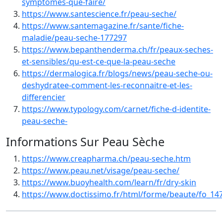
symptomes-que-faire/
https://www.santescience.fr/peau-seche/
https://www.santemagazine.fr/sante/fiche-
maladie/peau-seche-177297
https://www.bepanthenderma.ch/fr/peaux-seches-
et-sensibles/qu-est-ce-que-la-peau-seche
https://dermalogica.fr/blogs/news/peau-seche-ou-
deshydratee-comment-les-reconnaitre-et-les-
differencier
https://www.typology.com/carnet/fiche-d-identite-
peau-seche-
Informations Sur Peau Sèche
https://www.creapharma.ch/peau-seche.htm
https://www.peau.net/visage/peau-seche/
https://www.buoyhealth.com/learn/fr/dry-skin
https://www.doctissimo.fr/html/forme/beaute/fo_1