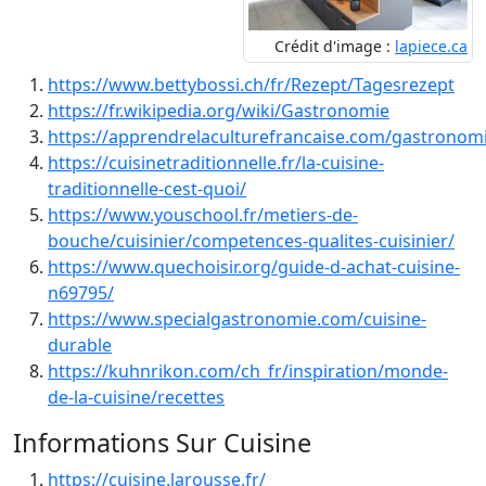
Crédit d'image :
lapiece.ca
https://www.bettybossi.ch/fr/Rezept/Tagesrezept
https://fr.wikipedia.org/wiki/Gastronomie
https://apprendrelaculturefrancaise.com/gastronom
https://cuisinetraditionnelle.fr/la-cuisine-
traditionnelle-cest-quoi/
https://www.youschool.fr/metiers-de-
bouche/cuisinier/competences-qualites-cuisinier/
https://www.quechoisir.org/guide-d-achat-cuisine-
n69795/
https://www.specialgastronomie.com/cuisine-
durable
https://kuhnrikon.com/ch_fr/inspiration/monde-
de-la-cuisine/recettes
Informations Sur Cuisine
https://cuisine.larousse.fr/