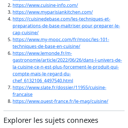
https://www.cuisine-info.com/
https://www.myparisiankitchen.com/
https://cuisinedebase.com/les-techniques-et-
preparations-de-base-maitriser-pour-preparer-le-
cap-cuisine/
https://www.my-mooc.com/fr/mooc/les-101-
techniques-de-base-en-cuisine/
https://www.lemonde.fr/m-
gastronomie/article/2022/06/26/dans-l-univers-de-
la-cuisine-ce-n-est-plus-forcement-le-produit-qui-
compte-mais-le-regard-du-
chef_6132106_4497540.html
https://www.slate.fr/dossier/11955/cuisine-
francaise
https://www.ouest-france.fr/le-mag/cuisine/
Explorer les sujets connexes