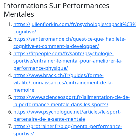
Informations Sur Performances
Mentales
https://julienflorkin.com/fr/psychologie/capacit%C3
cognitive/
https://santeromande.ch/quest-ce-que-lhabilete-
cognitive-et-comment-la-developper/
https://fitpeople.com/fr/sante/psychologie-
sportive/entrainer-le-mental-pour-ameliorer-la-
performance-physique/
https://www.brack.ch/fr/guides/forme-
vitalite/connaissances/eintrainement-de-la-
memoire
https://www.scienceosport.fr/lalimentation-cle-de-
la-performance-mentale-dans-les-sports/
https://www.psychologue.net/articles/le-sport-
partenaire-de-la-sante-mentale
https://protrainer.fr/blog/mental-performance-
sportive/