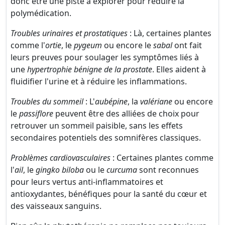
donc être une piste à explorer pour réduire la
polymédication.
Troubles urinaires et prostatiques
: Là, certaines plantes
comme l'
ortie
, le
pygeum
ou encore le
sabal
ont fait
leurs preuves pour soulager les symptômes liés à
une
hypertrophie bénigne de la prostate
. Elles aident à
fluidifier l'urine et à réduire les inflammations.
Troubles du sommeil
: L'
aubépine
, la
valériane
ou encore
le
passiflore
peuvent être des alliées de choix pour
retrouver un sommeil paisible, sans les effets
secondaires potentiels des somnifères classiques.
Problèmes cardiovasculaires
: Certaines plantes comme
l'
ail
, le
gingko biloba
ou le
curcuma
sont reconnues
pour leurs vertus anti-inflammatoires et
antioxydantes, bénéfiques pour la santé du cœur et
des vaisseaux sanguins.