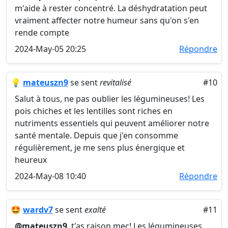
m'aide à rester concentré. La déshydratation peut
vraiment affecter notre humeur sans qu'on s'en
rende compte
2024-May-05 20:25
Répondre
💡
mateuszn9
se sent
revitalisé
#10
Salut à tous, ne pas oublier les légumineuses! Les
pois chiches et les lentilles sont riches en
nutriments essentiels qui peuvent améliorer notre
santé mentale. Depuis que j'en consomme
régulièrement, je me sens plus énergique et
heureux
2024-May-08 10:40
Répondre
🤩
wardv7
se sent
exalté
#11
@mateuszn9
, t'as raison mec! Les légumineuses