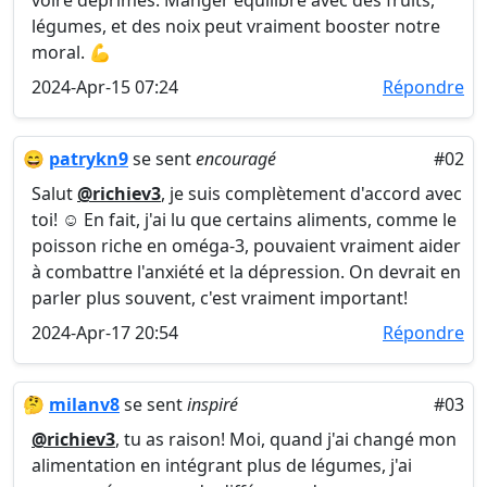
voire déprimés. Manger équilibré avec des fruits,
légumes, et des noix peut vraiment booster notre
moral. 💪
2024-Apr-15 07:24
Répondre
😄
patrykn9
se sent
encouragé
#02
Salut
@richiev3
, je suis complètement d'accord avec
toi! ☺️ En fait, j'ai lu que certains aliments, comme le
poisson riche en oméga-3, pouvaient vraiment aider
à combattre l'anxiété et la dépression. On devrait en
parler plus souvent, c'est vraiment important!
2024-Apr-17 20:54
Répondre
🤔
milanv8
se sent
inspiré
#03
@richiev3
, tu as raison! Moi, quand j'ai changé mon
alimentation en intégrant plus de légumes, j'ai