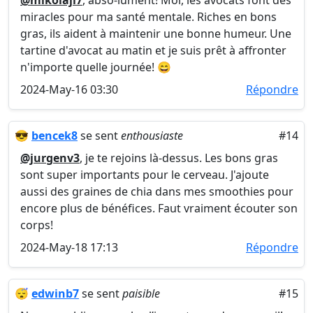
@mikolajl7
, abso-lument! Moi, les avocats font des
miracles pour ma santé mentale. Riches en bons
gras, ils aident à maintenir une bonne humeur. Une
tartine d'avocat au matin et je suis prêt à affronter
n'importe quelle journée! 😄
2024-May-16 03:30
Répondre
😎
bencek8
se sent
enthousiaste
#14
@jurgenv3
, je te rejoins là-dessus. Les bons gras
sont super importants pour le cerveau. J'ajoute
aussi des graines de chia dans mes smoothies pour
encore plus de bénéfices. Faut vraiment écouter son
corps!
2024-May-18 17:13
Répondre
😴
edwinb7
se sent
paisible
#15