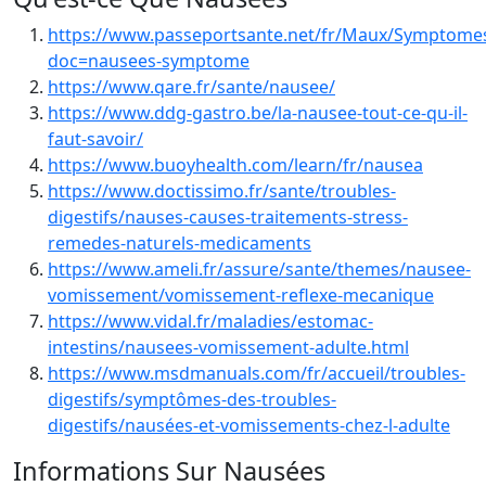
https://www.passeportsante.net/fr/Maux/Symptomes
doc=nausees-symptome
https://www.qare.fr/sante/nausee/
https://www.ddg-gastro.be/la-nausee-tout-ce-qu-il-
faut-savoir/
https://www.buoyhealth.com/learn/fr/nausea
https://www.doctissimo.fr/sante/troubles-
digestifs/nauses-causes-traitements-stress-
remedes-naturels-medicaments
https://www.ameli.fr/assure/sante/themes/nausee-
vomissement/vomissement-reflexe-mecanique
https://www.vidal.fr/maladies/estomac-
intestins/nausees-vomissement-adulte.html
https://www.msdmanuals.com/fr/accueil/troubles-
digestifs/symptômes-des-troubles-
digestifs/nausées-et-vomissements-chez-l-adulte
Informations Sur Nausées