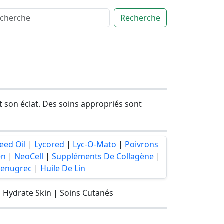
Recherche
et son éclat. Des soins appropriés sont
eed Oil
|
Lycored
|
Lyc-O-Mato
|
Poivrons
en
|
NeoCell
|
Suppléments De Collagène
|
Fenugrec
|
Huile De Lin
 Hydrate Skin | Soins Cutanés