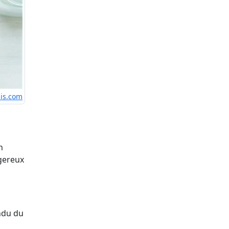
lis.com
n
ngereux
endu du