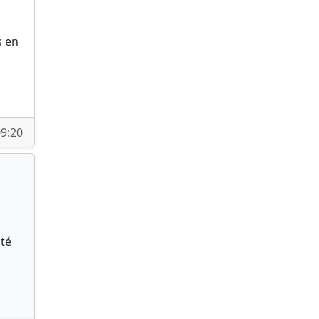
s en
9:20
nté