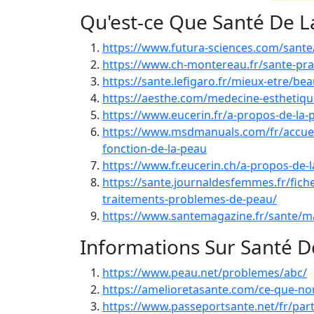
Qu'est-ce Que Santé De L
https://www.futura-sciences.com/sante/
https://www.ch-montereau.fr/sante-pr
https://sante.lefigaro.fr/mieux-etre/b
https://aesthe.com/medecine-esthetique
https://www.eucerin.fr/a-propos-de-la-
https://www.msdmanuals.com/fr/accueil
fonction-de-la-peau
https://www.fr.eucerin.ch/a-propos-de-
https://sante.journaldesfemmes.fr/fi
traitements-problemes-de-peau/
https://www.santemagazine.fr/sante/ma
Informations Sur Santé D
https://www.peau.net/problemes/abc/
https://amelioretasante.com/ce-que-nou
https://www.passeportsante.net/fr/par