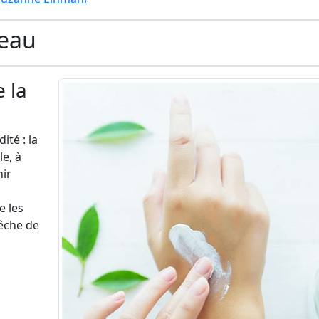
Peau
e la
té : la
e, à
nir
e les
pêche de
a