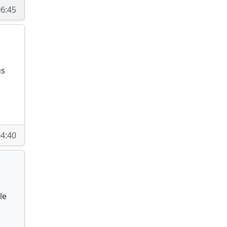
6:45
us
4:40
le