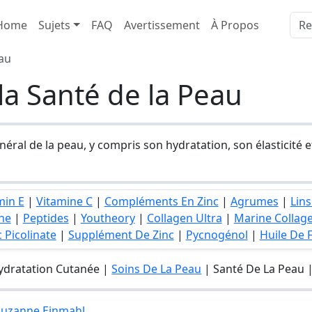
Home
Sujets
FAQ
Avertissement
À Propos
eau
la Santé de la Peau
énéral de la peau, y compris son hydratation, son élasticité 
min E
|
Vitamine C
|
Compléments En Zinc
|
Agrumes
|
Lins
ne
|
Peptides
|
Youtheory
|
Collagen Ultra
|
Marine Collag
c Picolinate
|
Supplément De Zinc
|
Pycnogénol
|
Huile De 
ydratation Cutanée |
Soins De La Peau
| Santé De La Peau |
 Suzanne Einmahl