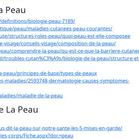
a Peau
definitions/biologie-peau-7189/
atique/peau/maladies-cutanees-peau-courantes/
eaute/structures-roles-peau/quoi-peau-est-elle-composee
-visage/conseils-visage/composition-de-la-peau/
peau/comprendre-la-peau/qu-est-ce-que-la-barriere-cutane
/troubles-cutan%C3%A9s/biologie-de-la-peau/structure-et
la-peau/principes-de-base/types-de-peaux
ches-maladies/2593748-dermatologie-causes-symptomes-
ladies/maladie-de-la-peau
e La Peau
s-dit-la-peau-sur-notre-sante-les-5-mises-en-garde/
ties-corps/Fiche.aspx?doc=peau