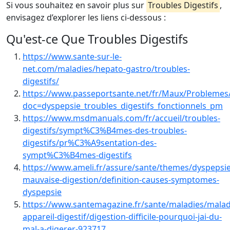
Si vous souhaitez en savoir plus sur
Troubles Digestifs
,
envisagez d’explorer les liens ci-dessous :
Qu'est-ce Que Troubles Digestifs
https://www.sante-sur-le-
net.com/maladies/hepato-gastro/troubles-
digestifs/
https://www.passeportsante.net/fr/Maux/Problemes/
doc=dyspepsie_troubles_digestifs_fonctionnels_pm
https://www.msdmanuals.com/fr/accueil/troubles-
digestifs/sympt%C3%B4mes-des-troubles-
digestifs/pr%C3%A9sentation-des-
sympt%C3%B4mes-digestifs
https://www.ameli.fr/assure/sante/themes/dyspepsie
mauvaise-digestion/definition-causes-symptomes-
dyspepsie
https://www.santemagazine.fr/sante/maladies/malad
appareil-digestif/digestion-difficile-pourquoi-jai-du-
mal-a-digerer-923717