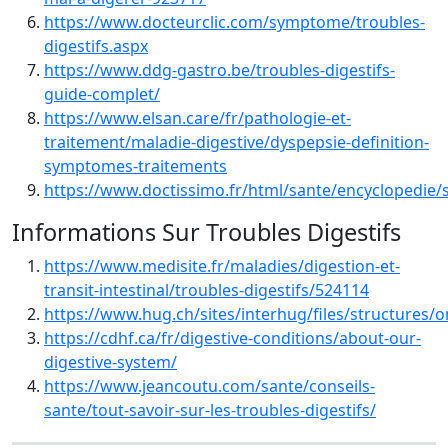
https://www.docteurclic.com/symptome/troubles-
digestifs.aspx
https://www.ddg-gastro.be/troubles-digestifs-
guide-complet/
https://www.elsan.care/fr/pathologie-et-
traitement/maladie-digestive/dyspepsie-definition-
symptomes-traitements
https://www.doctissimo.fr/html/sante/encyclopedie
Informations Sur Troubles Digestifs
https://www.medisite.fr/maladies/digestion-et-
transit-intestinal/troubles-digestifs/524114
https://www.hug.ch/sites/interhug/files/structures/
https://cdhf.ca/fr/digestive-conditions/about-our-
digestive-system/
https://www.jeancoutu.com/sante/conseils-
sante/tout-savoir-sur-les-troubles-digestifs/