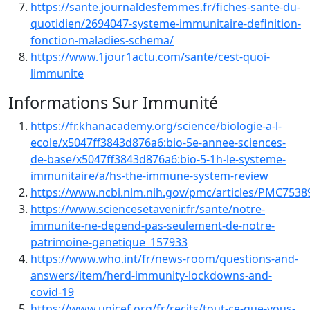
https://sante.journaldesfemmes.fr/fiches-sante-du-
quotidien/2694047-systeme-immunitaire-definition-
fonction-maladies-schema/
https://www.1jour1actu.com/sante/cest-quoi-
limmunite
Informations Sur Immunité
https://fr.khanacademy.org/science/biologie-a-l-
ecole/x5047ff3843d876a6:bio-5e-annee-sciences-
de-base/x5047ff3843d876a6:bio-5-1h-le-systeme-
immunitaire/a/hs-the-immune-system-review
https://www.ncbi.nlm.nih.gov/pmc/articles/PMC7538
https://www.sciencesetavenir.fr/sante/notre-
immunite-ne-depend-pas-seulement-de-notre-
patrimoine-genetique_157933
https://www.who.int/fr/news-room/questions-and-
answers/item/herd-immunity-lockdowns-and-
covid-19
https://www.unicef.org/fr/recits/tout-ce-que-vous-