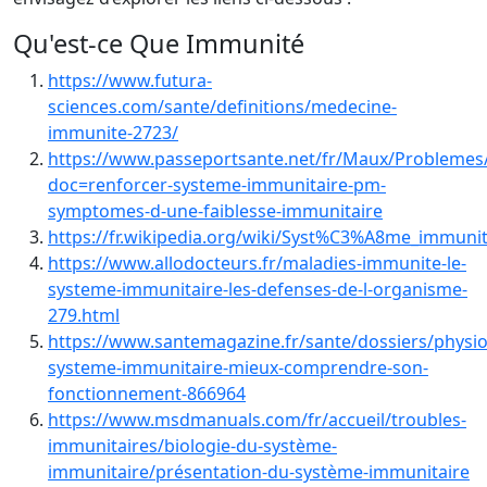
Qu'est-ce Que Immunité
https://www.futura-
sciences.com/sante/definitions/medecine-
immunite-2723/
https://www.passeportsante.net/fr/Maux/Problemes/
doc=renforcer-systeme-immunitaire-pm-
symptomes-d-une-faiblesse-immunitaire
https://fr.wikipedia.org/wiki/Syst%C3%A8me_immunit
https://www.allodocteurs.fr/maladies-immunite-le-
systeme-immunitaire-les-defenses-de-l-organisme-
279.html
https://www.santemagazine.fr/sante/dossiers/physiol
systeme-immunitaire-mieux-comprendre-son-
fonctionnement-866964
https://www.msdmanuals.com/fr/accueil/troubles-
immunitaires/biologie-du-système-
immunitaire/présentation-du-système-immunitaire