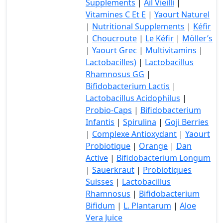
Supplements
|
Ail Vieilli
|
Vitamines C Et E
|
Yaourt Naturel
|
Nutritional Supplements
|
Kéfir
|
Choucroute
|
Le Kéfir
|
Möller’s
|
Yaourt Grec
|
Multivitamins
|
Lactobacilles)
|
Lactobacillus
Rhamnosus GG
|
Bifidobacterium Lactis
|
Lactobacillus Acidophilus
|
Probio-Caps
|
Bifidobacterium
Infantis
|
Spirulina
|
Goji Berries
|
Complexe Antioxydant
|
Yaourt
Probiotique
|
Orange
|
Dan
Active
|
Bifidobacterium Longum
|
Sauerkraut
|
Probiotiques
Suisses
|
Lactobacillus
Rhamnosus
|
Bifidobacterium
Bifidum
|
L. Plantarum
|
Aloe
Vera Juice